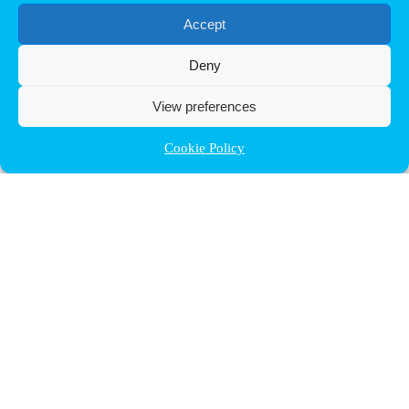
Accept
Deny
View preferences
Cookie Policy
Contact ULB
audrey.terrier@ulb.be